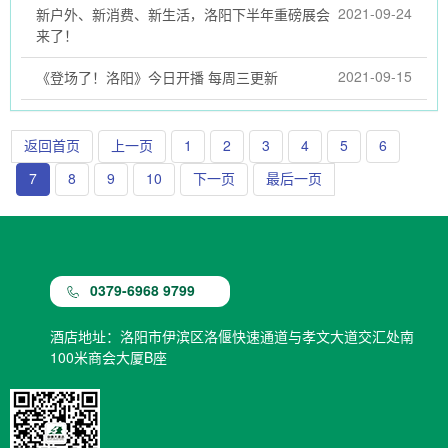
2021-09-24
新户外、新消费、新生活，洛阳下半年重磅展会
来了！
2021-09-15
《登场了！洛阳》今日开播 每周三更新
返回首页
上一页
1
2
3
4
5
6
7
8
9
10
下一页
最后一页
0379-6968 9799
酒店地址：洛阳市伊滨区洛偃快速通道与孝文大道交汇处南
100米商会大厦B座