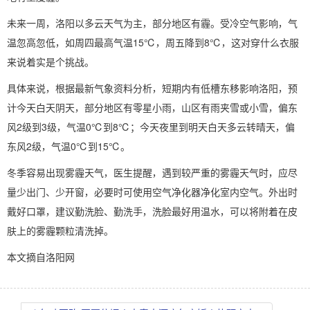
未来一周，洛阳以多云天气为主，部分地区有霾。受冷空气影响，气
温忽高忽低，如周四最高气温15℃，周五降到8℃，这对穿什么衣服
来说着实是个挑战。
具体来说，根据最新气象资料分析，短期内有低槽东移影响洛阳，预
计今天白天阴天，部分地区有零星小雨，山区有雨夹雪或小雪，偏东
风2级到3级，气温0℃到8℃；今天夜里到明天白天多云转晴天，偏
东风2级，气温0℃到15℃。
冬季容易出现雾霾天气，医生提醒，遇到较严重的雾霾天气时，应尽
量少出门、少开窗，必要时可使用空气净化器净化室内空气。外出时
戴好口罩，建议勤洗脸、勤洗手，洗脸最好用温水，可以将附着在皮
肤上的雾霾颗粒清洗掉。
本文摘自洛阳网