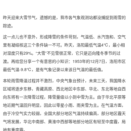
昨天迎来大雪节气，遗憾的是，我市各气象观测站都没捕捉到雨雪的
踪迹。
这一点儿也不意外，形成降雪的条件苛刻，气温低、水汽饱和、空气
里有凝结核这三个条件缺一不可。昨天，洛阳最低气温4℃，最小相
对湿度只有29%。“大雪”不见雪很正常，它只是迈向隆冬季节的过
渡。再给您分享一个有意思的小知识：1953年的12月7日，洛阳市区
最低气温-9.8℃，是有气象记录以来该日气温的最低值。
本轮雨雪降温过程并不激烈，中央气象台预计，未来三天，我国降水
区域将逐步东移，青藏高原、西北地区中东部、华北、东北等地自西
向东将有一次降雪过程，降雪量级以小到中雪为主。由于华北平原等
地近期气温回升明显，因此以零星小雨、雨夹雪为主。在气温方面，
由于冷空气实力较弱，全国大部分地区气温持续偏高，部分地区霾天
气将发展，华北中南部、黄淮中西部等地部分地区有轻至中度霾，局
地有重度霾。