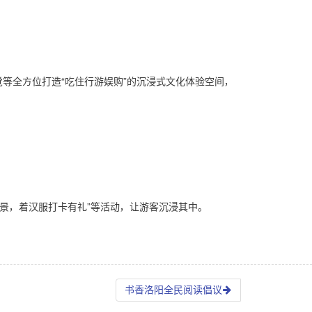
等全方位打造“吃住行游娱购”的沉浸式文化体验空间，
图寻景，着汉服打卡有礼”等活动，让游客沉浸其中。
书香洛阳全民阅读倡议