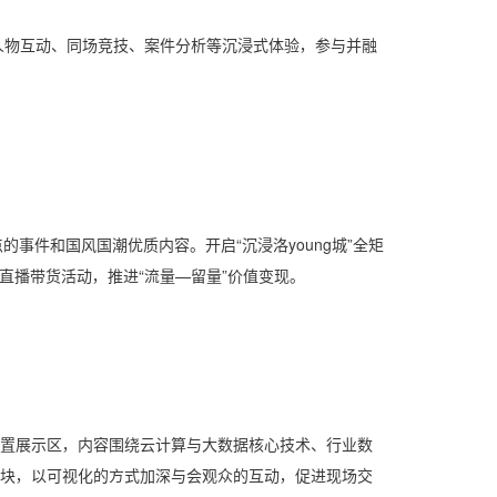
人物互动、同场竞技、案件分析等沉浸式体验，参与并融
事件和国风国潮优质内容。开启“沉浸洛young城”全矩
直播带货活动，推进“流量—留量”价值变现。
设置展示区，内容围绕云计算与大数据核心技术、行业数
板块，以可视化的方式加深与会观众的互动，促进现场交