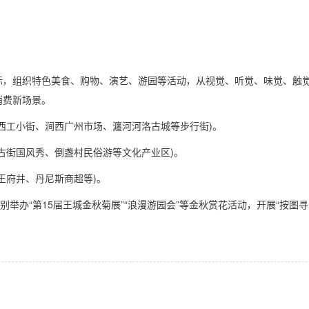
，组织特色美食、购物、演艺、游园等活动，从视觉、听觉、味觉、触觉
消费新场景。
街、西工小街、涧西广州市场、瀍河河洛古城等步行街)。
门古街国风秀、倒盏村民俗游等文化产业区)。
、王府井、丹尼斯商超等)。
。分别举办“第15届王城金秋菊展”“浪漫游园会”等金秋赏花活动，开展“按