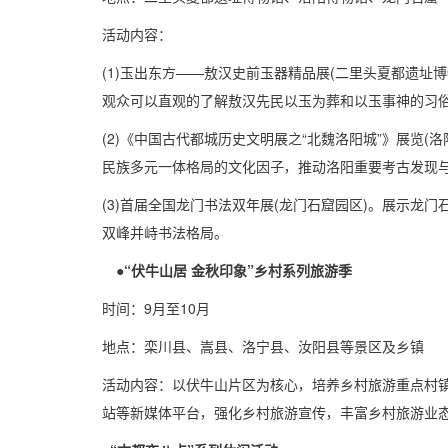
活动内容：
(1)玉出东方——敖汉史前玉器精品展(二里头夏都遗址
观众可以直观的了解敖汉先民以玉为葬和以玉事神的习
(2)《中国古代都城历史文明展之“北魏洛阳城”》展览
民族多元一体格局的文化因子，推动洛阳重要考古发现
(3)首届全国龙门书法双年展(龙门石窟园区)。展示龙
双峰并峙书法格局。
●“伏牛山居 金秋印象”乡村系列旅游季
时间：9月至10月
地点：栾川县、嵩县、洛宁县、汝阳县等景区及乡镇
活动内容：以伏牛山片区为核心，培养乡村旅游重点村
站等新媒体平台，强化乡村旅游宣传，丰富乡村旅游业