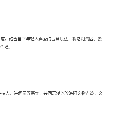
参与度。结合当下年轻人喜爱的盲盒玩法，将洛阳景区、景
和传播。
主持人、讲解员等嘉宾，共同沉浸体验洛阳文物古迹、文