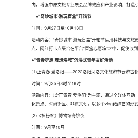
向，增强中原文旅专业展会品牌效应和产业影响，打造
●“奇妙城市·游玩盲盒”开箱节
时间：9月27日至10月13日
活动内容：“奇妙城市·游玩盲盒”开箱节运用科技与文
点、网红打卡点集合在平台“盲盒心愿箱”之中，促使收
●“青春梦想 理想洛城”沉浸式青年友好活动
(1)正青春 爱洛阳——2022洛阳河洛文化旅游节云游古
时间：9月25日8时至16时
活动内容：以“正青春 爱洛阳”为主题，通过全媒体互
化景点、时尚街区、非遗文创，以多个vlog微综艺的
(2)《神秘客》博物馆奇妙夜
时间：9月至10月