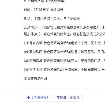
●“古都夜八点”系列休闲活动
时间：9月23日至10月13日
地点：主城区各特色街区、各主要公园
活动内容：以满足市民和游客高质量生活消费需求为目标
增加体验式、互动性强的新业态，精心打造沉浸式文旅
(1)“寻味古都”特色街区美食活动(老城十字街、民主
(2)“享游洛阳”特色园区演艺活动(洛邑古城汉服秀、龙
(3)“嗨购洛城”特色商超乐购活动(正大、泉舜购物广场
(4)“河洛金秋”特色游园活动(王城公园、中国国花园)
本文转自洛阳网
《洛阳日报》——在伊滨，正青春