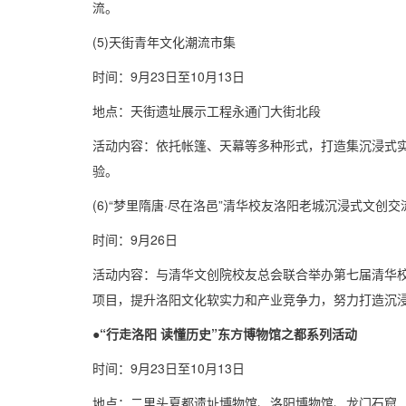
流。
(5)天街青年文化潮流市集
时间：9月23日至10月13日
地点：天街遗址展示工程永通门大街北段
活动内容：依托帐篷、天幕等多种形式，打造集沉浸式
验。
(6)“梦里隋唐·尽在洛邑”清华校友洛阳老城沉浸式文创交
时间：9月26日
活动内容：与清华文创院校友总会联合举办第七届清华
项目，提升洛阳文化软实力和产业竞争力，努力打造沉
●“行走洛阳 读懂历史”东方博物馆之都系列活动
时间：9月23日至10月13日
地点：二里头夏都遗址博物馆、洛阳博物馆、龙门石窟