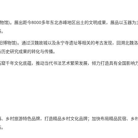
博物馆)。展出距今8000多年东北赤峰地区出土的文明成果，展品以玉器
俗。
(洛阳博物馆)。通过汉魏故城以及永宁寺遗址等相关的考古发现，回溯北
与历史研究成果的转化与传播。
门石窟千年文化底蕴，推动当代书法艺术繁荣发展，倾力打造具有全国影响
镇、乡村旅游特色品牌，打造精品乡村文化品牌；加快布局精品民宿、乡
态。